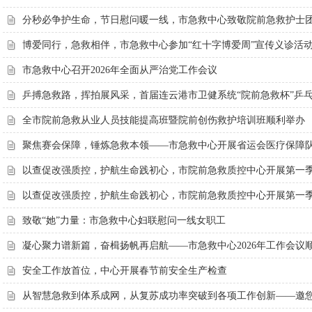
分秒必争护生命，节日慰问暖一线，市急救中心致敬院前急救护士
博爱同行，急救相伴，市急救中心参加“红十字博爱周”宣传义诊活
市急救中心召开2026年全面从严治党工作会议
乒搏急救路，挥拍展风采，首届连云港市卫健系统“院前急救杯”乒
全市院前急救从业人员技能提高班暨院前创伤救护培训班顺利举办
聚焦赛会保障，锤炼急救本领——市急救中心开展省运会医疗保障
以查促改强质控，护航生命践初心，市院前急救质控中心开展第一
以查促改强质控，护航生命践初心，市院前急救质控中心开展第一
致敬“她”力量：市急救中心妇联慰问一线女职工
凝心聚力谱新篇，奋楫扬帆再启航——市急救中心2026年工作会议
安全工作放首位，中心开展春节前安全生产检查
从智慧急救到体系成网，从复苏成功率突破到各项工作创新——邀您检