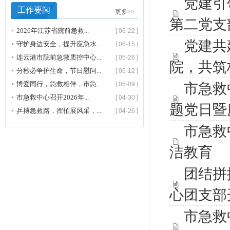
党建引
工作要闻
更多>>
第二党支
2026年江苏省院前急救...
[ 06-22 ]
党建共
守护身边安全，提升应急水...
[ 06-15 ]
连云港市院前急救质控中心...
[ 05-26 ]
院，共筑
分秒必争护生命，节日慰问...
[ 05-12 ]
博爱同行，急救相伴，市急...
[ 05-09 ]
市急救
市急救中心召开2026年...
[ 04-30 ]
题党日暨
乒搏急救路，挥拍展风采，...
[ 04-26 ]
市急救
洁教育
团结拼
心团支部
市急救